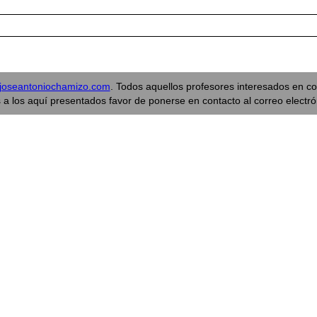
joseantoniochamizo.com
. Todos aquellos profesores interesados en co
a los aquí presentados favor de ponerse en contacto al correo electr