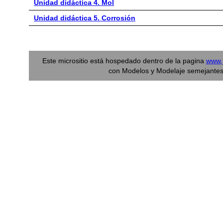
Unidad didáctica 4. Mol
Unidad didáctica 5. Corrosión
Este micrositio está hospedado dentro de la pagina
www.
con Modelos y Modelaje semejantes 