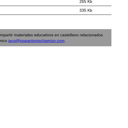
265 Kb
335 Kb
mpartir materiales educativos en castellano relacionados
ónico
jacg@joseantoniochamizo.com
.